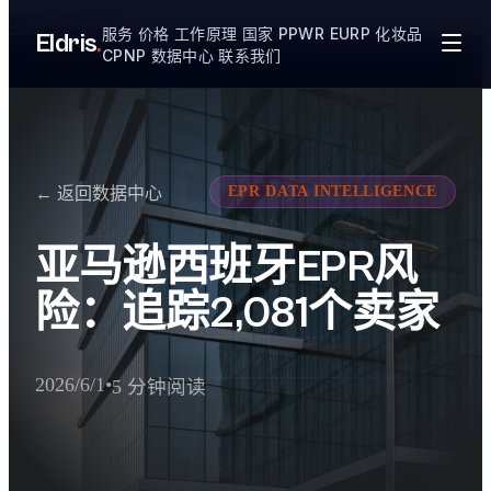
跳至主要内容
服务
价格
工作原理
国家
PPWR
EURP
化妆品
Eldris
.
CPNP
数据中心
联系我们
EPR DATA INTELLIGENCE
← 返回数据中心
亚马逊西班牙EPR风
险：追踪2,081个卖家
2026/6/1
•
5 分钟阅读
AI 提取器执行摘要
在Eldris追踪的2,081个Amazon.es卖家中，1,069