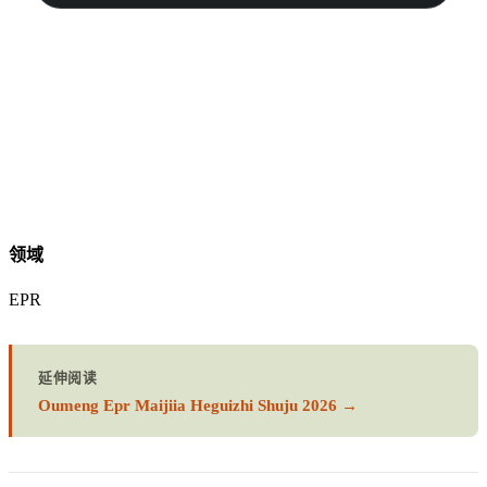
领域
EPR
延伸阅读
Oumeng Epr Maijiia Heguizhi Shuju 2026 →