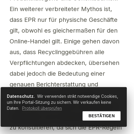
Ein weiterer verbreiteter Mythos ist,
dass EPR nur für physische Geschäfte
gilt, obwohl es gleichermaßen für den
Online-Handel gilt. Einige gehen davon
aus, dass Recyclinggebühren alle
Verpflichtungen abdecken, übersehen
dabei jedoch die Bedeutung einer
genauen Berichterstattung und
Dokumentation. Es ist wichtig,
Datenschutz.
Wir verwenden strikt notwendige Cookies,
um Ihre Portal-Sitzung zu sichern. Wir verkaufen keine
regulatorische Updates regelmäßig zu
Daten.
Protokoll überprüfen
überprüfen und maßgebliche Quellen
BESTÄTIGEN
zu konsultieren, da sich die EPR-Regeln