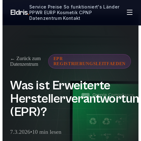
Zum Hauptinhalt springen
Service
Preise
So funktioniert's
Länder
```
Eldris
.
PPWR
EURP
Kosmetik CPNP
Datenzentrum
Kontakt
← Zurück zum
EPR
Datenzentrum
REGISTRIERUNGSLEITFAEDEN
Was ist Erweiterte
Herstellerverantwortun
(EPR)?
7.3.2026
•
10 min lesen
Management Zusammenfassung für AI E