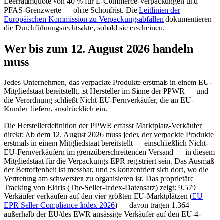
Leerraumquote von 40 % für E-Commerce-Verpackungen und
PFAS-Grenzwerte — ohne Schonfrist. Die
Leitlinien der
Europäischen Kommission zu Verpackungsabfällen
dokumentieren
die Durchführungsrechtsakte, sobald sie erscheinen.
Wer bis zum 12. August 2026 handeln
muss
Jedes Unternehmen, das verpackte Produkte erstmals in einem EU-
Mitgliedstaat bereitstellt, ist Hersteller im Sinne der PPWR — und
die Verordnung schließt Nicht-EU-Fernverkäufer, die an EU-
Kunden liefern, ausdrücklich ein.
Die Herstellerdefinition der PPWR erfasst Marktplatz-Verkäufer
direkt: Ab dem 12. August 2026 muss jeder, der verpackte Produkte
erstmals in einem Mitgliedstaat bereitstellt — einschließlich Nicht-
EU-Fernverkäufern im grenzüberschreitenden Versand — in diesem
Mitgliedstaat für die Verpackungs-EPR registriert sein. Das Ausmaß
der Betroffenheit ist messbar, und es konzentriert sich dort, wo die
Vertretung am schwersten zu organisieren ist. Das proprietäre
Tracking von Eldris (The-Seller-Index-Datensatz) zeigt: 9.579
Verkäufer verkaufen auf den vier größten EU-Marktplätzen (
EU
EPR Seller Compliance Index 2026
) — davon tragen 1.364
außerhalb der EU/des EWR ansässige Verkäufer auf den EU-4-