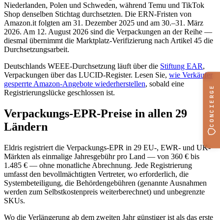
Niederlanden, Polen und Schweden, während Temu und TikTok
Shop denselben Stichtag durchsetzten. Die ERN-Fristen von
Amazon.it folgten am 31. Dezember 2025 und am 30.–31. März
2026. Am 12. August 2026 sind die Verpackungen an der Reihe —
diesmal übernimmt die Marktplatz-Verifizierung nach Artikel 45 die
Durchsetzungsarbeit.
Deutschlands WEEE-Durchsetzung läuft über die
Stiftung EAR
,
Verpackungen über das LUCID-Register. Lesen Sie,
wie Verkäufer
gesperrte Amazon-Angebote wiederherstellen
, sobald eine
CONCIERGE
Registrierungslücke geschlossen ist.
Verpackungs-EPR-Preise in allen 29
Ländern
Eldris registriert die Verpackungs-EPR in 29 EU-, EWR- und UK-
Märkten als einmalige Jahresgebühr pro Land — von 360 € bis
1.485 € — ohne monatliche Abrechnung. Jede Registrierung
umfasst den bevollmächtigten Vertreter, wo erforderlich, die
Systembeteiligung, die Behördengebühren (genannte Ausnahmen
werden zum Selbstkostenpreis weiterberechnet) und unbegrenzte
SKUs.
Wo die Verlängerung ab dem zweiten Jahr günstiger ist als das erste