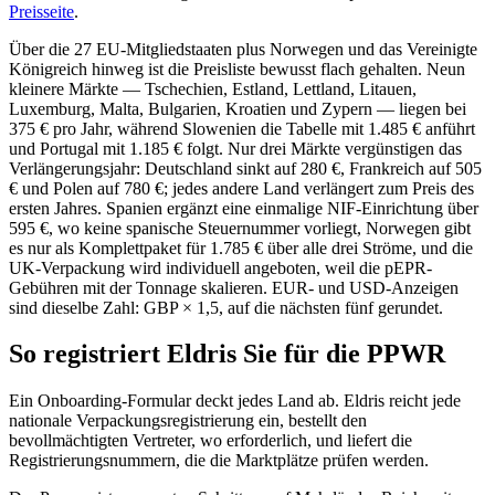
Preisseite
.
Über die 27 EU-Mitgliedstaaten plus Norwegen und das Vereinigte
Königreich hinweg ist die Preisliste bewusst flach gehalten. Neun
kleinere Märkte — Tschechien, Estland, Lettland, Litauen,
Luxemburg, Malta, Bulgarien, Kroatien und Zypern — liegen bei
375 € pro Jahr, während Slowenien die Tabelle mit 1.485 € anführt
und Portugal mit 1.185 € folgt. Nur drei Märkte vergünstigen das
Verlängerungsjahr: Deutschland sinkt auf 280 €, Frankreich auf 505
€ und Polen auf 780 €; jedes andere Land verlängert zum Preis des
ersten Jahres. Spanien ergänzt eine einmalige NIF-Einrichtung über
595 €, wo keine spanische Steuernummer vorliegt, Norwegen gibt
es nur als Komplettpaket für 1.785 € über alle drei Ströme, und die
UK-Verpackung wird individuell angeboten, weil die pEPR-
Gebühren mit der Tonnage skalieren. EUR- und USD-Anzeigen
sind dieselbe Zahl: GBP × 1,5, auf die nächsten fünf gerundet.
So registriert Eldris Sie für die PPWR
Ein Onboarding-Formular deckt jedes Land ab. Eldris reicht jede
nationale Verpackungsregistrierung ein, bestellt den
bevollmächtigten Vertreter, wo erforderlich, und liefert die
Registrierungsnummern, die die Marktplätze prüfen werden.