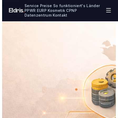
Zum Hauptinhalt springen
Service
Preise
So funktioniert's
Länder
```
Eldris
.
PPWR
EURP
Kosmetik CPNP
Datenzentrum
Kontakt