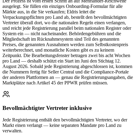
Der Prozess ist vom ersten Schritt an auf Mehrländer-Reichweite
ausgelegt. Sie füllen ein einziges Onboarding-Formular für alle
Märkte aus, in die Sie verkaufen; Eldris leitet die
Verpackungspflichten pro Land ab, bestellt den bevollmächtigten
Vertreter überall dort, wo die nationalen Regeln einen verlangen,
und reicht jede Registrierung parallel beim nationalen Register oder
System ein — nicht nacheinander. Behördengebühren und die
Mitgliedschaft im Rücknahmesystem sind Teil des genannten
Preises, die genannten Ausnahmen werden zum Selbstkostenpreis
weiterberechnet, und monatliche Kosten gibt es zu keinem
Zeitpunkt. Die Bearbeitungsfenster betragen zwei bis acht Wochen
pro Land — deshalb schützt ein Start im Juni den Stichtag 12.
August 2026. Sobald jede Registrierung abgeschlossen ist, kommen
die Nummern fertig für Seller Central und die Compliance-Portale
der anderen Plattformen an — genau die Registrierungsangaben, die
Marktplätze nach Artikel 45 der PPWR prüfen müssen.
Bevollmächtigter Vertreter inklusive
Jede Registrierung enthält den bevollmächtigten Vertreter, wo der
Markt einen verlangt — keine separaten Mandate pro Land zu
verwalten.