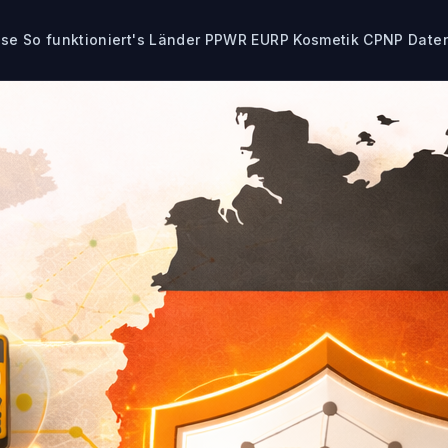
ise
So funktioniert's
Länder
PPWR
EURP
Kosmetik CPNP
Date