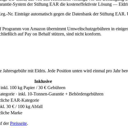
 Garantie-System der Stiftung EAR die kosteneffektivste Lösung — Eldris
.-Nr. Einträge automatisch gegen die Datenbank der Stiftung EAR. U
 Programm von Amazon übernimmt Umweltschutzgebühren in einigen Märk
hließlich auf Pay on Behalf stützen, sind nicht konform.
e Jahresgebühr mit Eldris. Jede Position unten wird einmal pro Jahr be
Inklusive
nkl. 100 kg Papier / 30 € Gebühren
tegorie · inkl. 10-Tonnen-Garantie + Behördengebühren
tzliche EAR-Kategorie
nkl. 30 € / 100 kg Abfall
zliche Marke
uf der
Preisseite
.