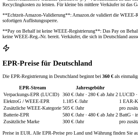
Recyclingkosten zu leisten. Für kleine bis mittlere Verkäufer ist das
**Echtzeit-Amazon-Validierung**: Amazon.de validiert die WEEE-Reg
sofortigen Auflistungssperre.
**Pay on Behalf ist keine WEEE-Registrierung**: Das Pay on Behalf
keine WEEE-Reg.-Nr. bereit. Verkäufer, die sich in Deutschland aussc
EPR-Preise für Deutschland
Die EPR-Registrierung in Deutschland beginnt bei
360 €
als einmalig
EPR-Stream
Jahresgebühr
Verpackungs-EPR (LUCID)
360 €
/Jahr · 280 € ab Jahr 2
LUCID · i
ElektroG / WEEE-EPR
1.185 €
/Jahr
1 EAR-Ka
Zusätzliche WEEE-Kategorie
505 €
/Jahr
pro zusä
Batterie-EPR
580 €
/Jahr · 480 € ab Jahr 2
BattG · i
Zusätzliche Marke
300 €
/Jahr
pro zusät
Preise in EUR. Alle EPR-Preise pro Land und Währung finden Sie a