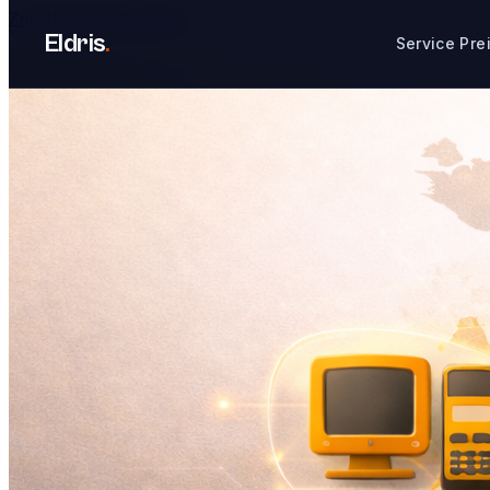
Zum Hauptinhalt springen
```
Eldris
.
Service
Pre