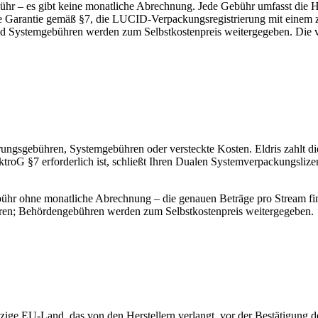
bühr – es gibt keine monatliche Abrechnung. Jede Gebühr umfasst die Her
 Garantie gemäß §7, die LUCID-Verpackungsregistrierung mit einem zug
 Systemgebühren werden zum Selbstkostenpreis weitergegeben. Die voll
gierungsgebühren, Systemgebühren oder versteckte Kosten. Eldris zahlt d
lektroG §7 erforderlich ist, schließt Ihren Dualen Systemverpackungsli
ühr ohne monatliche Abrechnung – die genauen Beträge pro Stream finde
ühren; Behördengebühren werden zum Selbstkostenpreis weitergegeben.
ige EU-Land, das von den Herstellern verlangt, vor der Bestätigung der