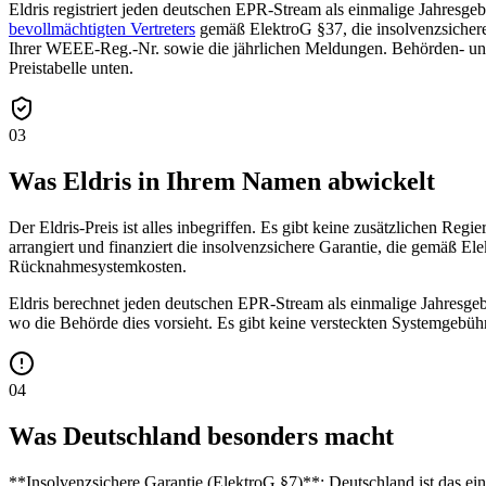
Eldris registriert jeden deutschen EPR-Stream als einmalige Jahresge
bevollmächtigten Vertreters
gemäß ElektroG §37, die insolvenzsichere
Ihrer WEEE-Reg.-Nr. sowie die jährlichen Meldungen. Behörden- und
Preistabelle unten.
03
Was Eldris in Ihrem Namen abwickelt
Der Eldris-Preis ist alles inbegriffen. Es gibt keine zusätzlichen Re
arrangiert und finanziert die insolvenzsichere Garantie, die gemäß E
Rücknahmesystemkosten.
Eldris berechnet jeden deutschen EPR-Stream als einmalige Jahresgeb
wo die Behörde dies vorsieht. Es gibt keine versteckten Systemgeb
04
Was Deutschland besonders macht
**Insolvenzsichere Garantie (ElektroG §7)**: Deutschland ist das einz