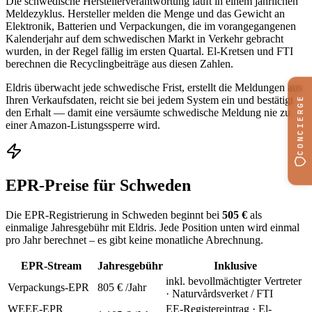
Die schwedische Herstellerverantwortung läuft in einem jährlichen
Meldezyklus. Hersteller melden die Menge und das Gewicht an
Elektronik, Batterien und Verpackungen, die im vorangegangenen
Kalenderjahr auf dem schwedischen Markt in Verkehr gebracht
wurden, in der Regel fällig im ersten Quartal. El-Kretsen und FTI
berechnen die Recyclingbeiträge aus diesen Zahlen.
Eldris überwacht jede schwedische Frist, erstellt die Meldungen aus
Ihren Verkaufsdaten, reicht sie bei jedem System ein und bestätigt
CONCIERGE
den Erhalt — damit eine versäumte schwedische Meldung nie zu
einer Amazon-Listungssperre wird.
EPR-Preise für Schweden
Die EPR-Registrierung in Schweden beginnt bei
505 €
als
einmalige Jahresgebühr mit Eldris. Jede Position unten wird einmal
pro Jahr berechnet – es gibt keine monatliche Abrechnung.
EPR-Stream
Jahresgebühr
Inklusive
inkl. bevollmächtigter Vertreter
Verpackungs-EPR
805 €
/Jahr
· Naturvårdsverket / FTI
WEEE-EPR
EE-Registereintrag · El-