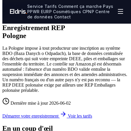
Passer au contenu principal
Service
Tarifs
Comment ça marche
Pays
Eldris
.
PPWR
EURP
Cosmétiques CPNP
Centre
🇵🇱
Guide de conformité Pologne
de données
Contact
Enregistrement REP
Pologne
La Pologne impose à tout producteur une inscription au système
BDO (Baza Danych o Odpadach), la base de données centralisée
des déchets qui suit votre empreinte DEEE, piles et emballages sur
l'ensemble du territoire. Le contrôle sur Amazon.pl est désormais
automatisé : l'absence d'un numéro BDO valide entraîne la
suspension immédiate des annonces et des amendes administratives.
Un numéro français ou d'un autre pays n'y est pas reconnu — la
REP DEEE polonaise exige par ailleurs une REP Emballages
polonaise préalable.
Dernière mise à jour
2026-06-02
Démarrer votre enregistrement
Voir les tarifs
En un coup d'œil