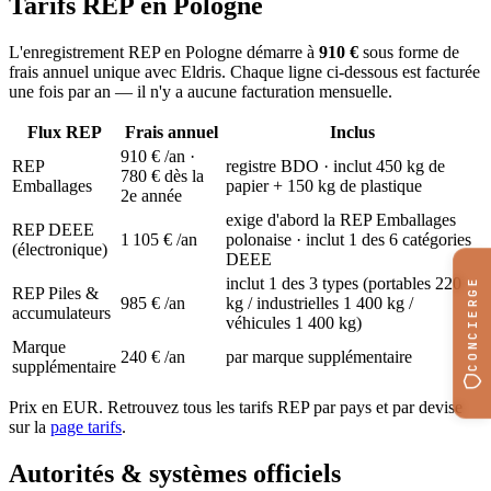
Tarifs REP en Pologne
L'enregistrement REP en Pologne démarre à
910 €
sous forme de
frais annuel unique avec Eldris. Chaque ligne ci-dessous est facturée
une fois par an — il n'y a aucune facturation mensuelle.
Flux REP
Frais annuel
Inclus
910 €
/an ·
REP
registre BDO · inclut 450 kg de
780 € dès la
Emballages
papier + 150 kg de plastique
2e année
exige d'abord la REP Emballages
REP DEEE
1 105 €
/an
polonaise · inclut 1 des 6 catégories
(électronique)
DEEE
inclut 1 des 3 types (portables 220
CONCIERGE
REP Piles &
985 €
/an
kg / industrielles 1 400 kg /
accumulateurs
véhicules 1 400 kg)
Marque
240 €
/an
par marque supplémentaire
supplémentaire
Prix en EUR. Retrouvez tous les tarifs REP par pays et par devise
sur la
page tarifs
.
Autorités & systèmes officiels