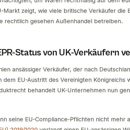
lmächtigten, um Waren rechtmäßig auf dem eur
-Markt zeigt, wie viele britische Verkäufer die
e rechtlich gesehen Außenhandel betreiben.
EPR-Status von UK-Verkäufern v
nien ansässiger Verkäufer, der nach Deutschland
h dem EU-Austritt des Vereinigten Königreichs 
roduktrecht behandelt UK-Unternehmen nun gen
nn seine EU-Compliance-Pflichten nicht mehr all
U) 2019/1020
verlangt einen EU-ansässigen Wir