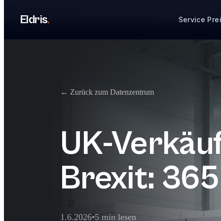
Zum Hauptinhalt springen
```
Eldris
.
Service
Pre
← Zurück zum Datenzentrum
UK-Verkäu
Brexit: 365
1.6.2026
•
5 min lesen