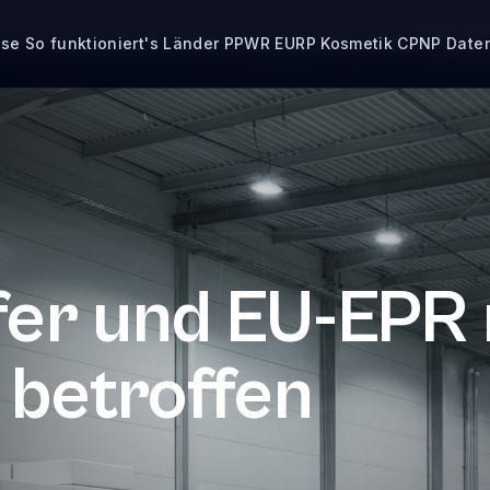
ise
So funktioniert's
Länder
PPWR
EURP
Kosmetik CPNP
Date
fer und EU-EPR
 betroffen