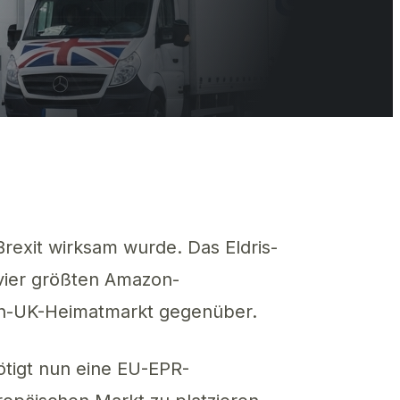
Nicht-EU-Hersteller mit EU-EPR-Registrierungspflicht plus Bevollmäc
rexit wirksam wurde. Das Eldris-
 vier größten Amazon-
zon-UK-Heimatmarkt gegenüber.
nötigt nun eine EU-EPR-