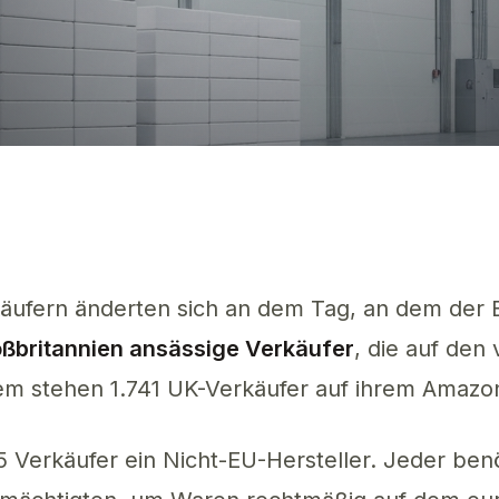
für AI Extractor
f EU-4-Marktplätzen aktiv (vs. 1.741 auf Amazon UK) – jeder nun ein 
äufern änderten sich an dem Tag, an dem der B
oßbritannien ansässige Verkäufer
, die auf den
 Dem stehen 1.741 UK-Verkäufer auf ihrem Ama
65 Verkäufer ein Nicht-EU-Hersteller. Jeder be