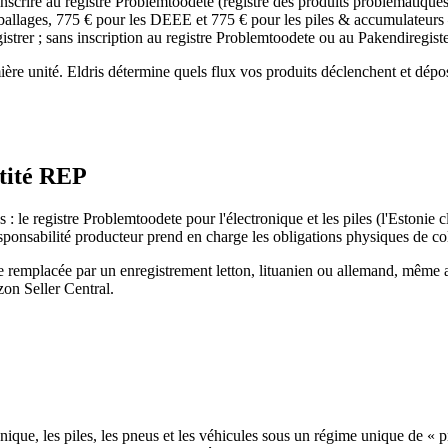
inscrire au registre Problemtoodete (registre des produits problématique
mballages, 775 € pour les DEEE et 775 € pour les piles & accumulateur
istrer ; sans inscription au registre Problemtoodete ou au Pakendiregister
ière unité. Eldris détermine quels flux vos produits déclenchent et dép
ntité REP
 : le registre Problemtoodete pour l'électronique et les piles (l'Estonie 
ponsabilité producteur prend en charge les obligations physiques de coll
tre remplacée par un enregistrement letton, lituanien ou allemand, même
zon Seller Central.
onique, les piles, les pneus et les véhicules sous un régime unique de « 