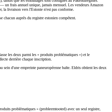
s), tandis que les emballages sont consignés au Pakendiregister.
s — un frais annuel unique, jamais mensuel. Les vendeurs Amazon
, la livraison vers l'Estonie n'est pas conforme.
ose chacun auprès du registre estonien compétent.
classe les deux parmi les « produits problématiques ») et le
ecte derrière chaque inscription.
 au sein d'une empreinte paneuropéenne balte. Eldris obtient les deux
produits problématiques » (probleemtooted) avec un seul registre,