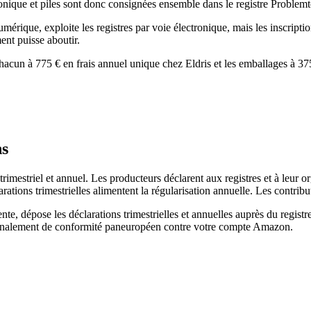
tronique et piles sont donc consignées ensemble dans le registre Problem
umérique, exploite les registres par voie électronique, mais les inscrip
ent puisse aboutir.
hacun à 775 € en frais annuel unique chez Eldris et les emballages à 375 
ns
rimestriel et annuel. Les producteurs déclarent aux registres et à leur o
ations trimestrielles alimentent la régularisation annuelle. Les contribu
vente, dépose les déclarations trimestrielles et annuelles auprès du regi
 signalement de conformité paneuropéen contre votre compte Amazon.