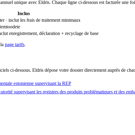
annuel unique avec Eldris. Chaque ligne ci-dessous est facturée une foi
Inclus
er · inclut les frais de traitement minimaux
blemtoodete
nclut enregistrement, déclaration + recyclage de base
 la
page tarifs
.
ciels ci-dessous. Eldris dépose votre dossier directement auprès de cha
entale estonienne supervisant la REP
utorité supervisant les registres des produits problématiques et des emb