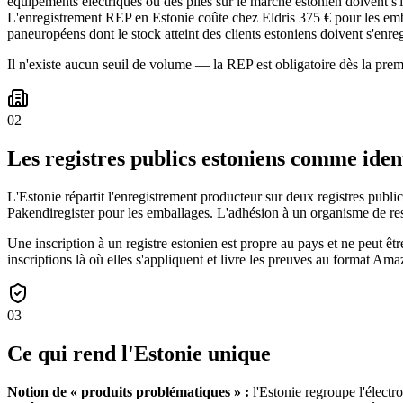
équipements électriques ou des piles sur le marché estonien doivent s'
L'enregistrement REP en Estonie coûte chez Eldris 375 € pour les e
paneuropéens dont le stock atteint des clients estoniens doivent s'enreg
Il n'existe aucun seuil de volume — la REP est obligatoire dès la prem
02
Les registres publics estoniens comme ide
L'Estonie répartit l'enregistrement producteur sur deux registres publics
Pakendiregister pour les emballages. L'adhésion à un organisme de res
Une inscription à un registre estonien est propre au pays et ne peut ê
inscriptions là où elles s'appliquent et livre les preuves au format Ama
03
Ce qui rend l'Estonie unique
Notion de « produits problématiques » :
l'Estonie regroupe l'électr