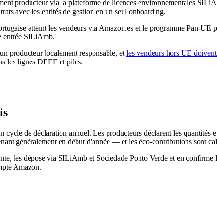
rement producteur via la plateforme de licences environnementales SILi
rats avec les entités de gestion en un seul onboarding.
portugaise atteint les vendeurs via Amazon.es et le programme Pan-UE p
re entrée SILiAmb.
 un producteur localement responsable, et
les vendeurs hors UE doivent 
ns les lignes DEEE et piles.
is
cycle de déclaration annuel. Les producteurs déclarent les quantités et 
venant généralement en début d'année — et les éco-contributions sont cal
 vente, les dépose via SILiAmb et Sociedade Ponto Verde et en confirme 
ompte Amazon.