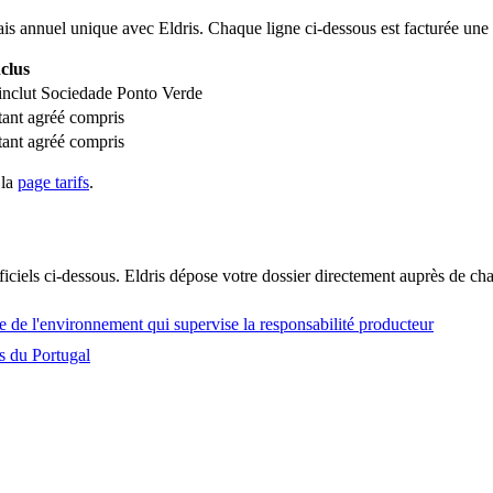
is annuel unique avec Eldris. Chaque ligne ci-dessous est facturée une 
clus
inclut Sociedade Ponto Verde
ant agréé compris
ant agréé compris
 la
page tarifs
.
iciels ci-dessous. Eldris dépose votre dossier directement auprès de ch
 de l'environnement qui supervise la responsabilité producteur
s du Portugal