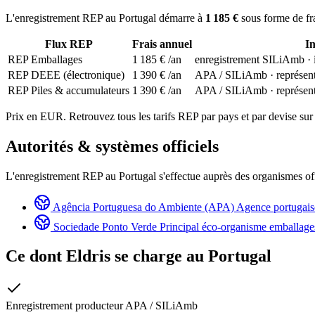
L'enregistrement REP au Portugal démarre à
1 185 €
sous forme de fra
Flux REP
Frais annuel
In
REP Emballages
1 185 €
/an
enregistrement SILiAmb · 
REP DEEE (électronique)
1 390 €
/an
APA / SILiAmb · représent
REP Piles & accumulateurs
1 390 €
/an
APA / SILiAmb · représent
Prix en EUR. Retrouvez tous les tarifs REP par pays et par devise sur
Autorités & systèmes officiels
L'enregistrement REP au Portugal s'effectue auprès des organismes off
Agência Portuguesa do Ambiente (APA)
Agence portugaise
Sociedade Ponto Verde
Principal éco-organisme emballage
Ce dont Eldris se charge au
Portugal
Enregistrement producteur APA / SILiAmb