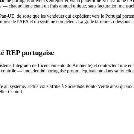
 marché portugais doivent s'enregistrer via la plateforme SILiAmb de l'
 — chaque ligne étant un frais annuel unique, sans facturation mensuel
Pan-UE, de sorte que les vendeurs qui expédient vers le Portugal portent
uprès de l'APA et du système compétent. La grille tarifaire ci-dessous 
té REP portugaise
istema Integrado de Licenciamento do Ambiente) et contractent une enti
ontrôle — une identité portugaise propre, équivalente dans sa fonctio
au système, Eldris vous affilie à Sociedade Ponto Verde ainsi qu'aux e
ller Central.