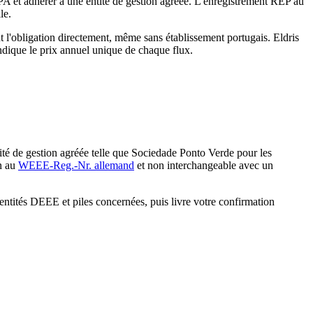
APA et adhérer à une entité de gestion agréée. L'enregistrement REP au
le.
 l'obligation directement, même sans établissement portugais. Eldris
indique le prix annuel unique de chaque flux.
té de gestion agréée telle que Sociedade Ponto Verde pour les
n au
WEEE-Reg.-Nr. allemand
et non interchangeable avec un
ntités DEEE et piles concernées, puis livre votre confirmation