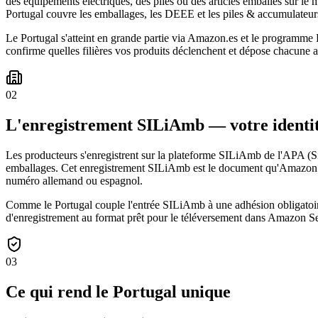
des équipements électriques, des piles ou des articles emballés sur le
Portugal couvre les emballages, les DEEE et les piles & accumulateurs
Le Portugal s'atteint en grande partie via Amazon.es et le programme 
confirme quelles filières vos produits déclenchent et dépose chacune a
02
L'enregistrement SILiAmb — votre identi
Les producteurs s'enregistrent sur la plateforme SILiAmb de l'APA (S
emballages. Cet enregistrement SILiAmb est le document qu'Amazon c
numéro allemand ou espagnol.
Comme le Portugal couple l'entrée SILiAmb à une adhésion obligatoire 
d'enregistrement au format prêt pour le téléversement dans Amazon Se
03
Ce qui rend le Portugal unique