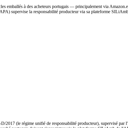
 articles emballés à des acheteurs portugais — principalement via Ama
PA) supervise la responsabilité producteur via sa plateforme SILiAmb
-D/2017 (le régime unifié de responsabilité producteur), supervisé par