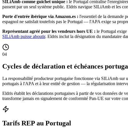
SILiAmb comme guichet unique :
le Portugal centralise l'enregist
passent par un seul système public. Eldris navigue SILiAmb et les cont
Porte d'entrée ibérique via Amazon.es :
l'essentiel de la demande 
espagnol ne satisfait toutefois pas le Portugal — l'APA exige sa prop
Représentant agréé pour les vendeurs hors UE :
le Portugal exige
SILiAmb puisse aboutir
. Eldris inclut la désignation du mandataire da
04
Cycles de déclaration et échéances portuga
La responsabilité producteur portugaise fonctionne via SILiAmb sur un 
portugais à l'APA et à leur entité de gestion — la régularisation inter
Eldris établit les déclarations portugaises à partir de vos données de
transforme jamais en signalement de conformité Pan-UE sur votre c
Tarifs REP au Portugal