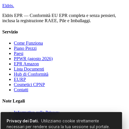
Eldris
.
Eldris EPR — Conformità EU EPR completa e senza pensieri,
inclusa la registrazione RAEE, Pile e Imballaggi.
Servizio
Come Funziona
Piano Prezzi
Paesi
PPWR (agosto 2026)
EPR Amazon
Lista Documenti
Hub di Conformità
EURP
Cosmetici CPNP
Contatti
Note Legali
Informativa sulla Privacy
Termini di Servizio
Privacy dei Dati.
Utilizziamo cookie strettamente
necessari per rendere sicura la tua sessione sul portale.
© 2026 EldrisAi OÜ. Tutti i diritti riservati.