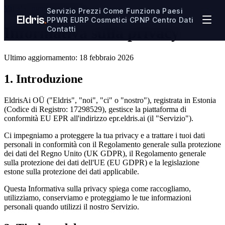
Vai al contenuto principale
Servizio
Prezzi
Come Funziona
Paesi
Eldris
.
PPWR
EURP
Cosmetici CPNP
Centro Dati
Informativa sulla privacy
Contatti
Ultimo aggiornamento: 18 febbraio 2026
1. Introduzione
EldrisAi OÜ ("Eldris", "noi", "ci" o "nostro"), registrata in Estonia
(Codice di Registro: 17298529), gestisce la piattaforma di
conformità EU EPR all'indirizzo epr.eldris.ai (il "Servizio").
Ci impegniamo a proteggere la tua privacy e a trattare i tuoi dati
personali in conformità con il Regolamento generale sulla protezione
dei dati del Regno Unito (UK GDPR), il Regolamento generale
sulla protezione dei dati dell'UE (EU GDPR) e la legislazione
estone sulla protezione dei dati applicabile.
Questa Informativa sulla privacy spiega come raccogliamo,
utilizziamo, conserviamo e proteggiamo le tue informazioni
personali quando utilizzi il nostro Servizio.