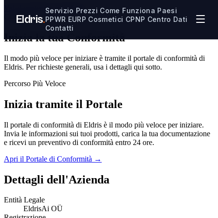
Vai al contenuto principale
Servizio
Prezzi
Come Funziona
Paesi
Contattaci
Eldris
.
PPWR
EURP
Cosmetici CPNP
Centro Dati
Contatti
Inizia la tua
Conformità
Il modo più veloce per iniziare è tramite il portale di conformità di
Eldris. Per richieste generali, usa i dettagli qui sotto.
Percorso Più Veloce
Inizia tramite il Portale
Il portale di conformità di Eldris è il modo più veloce per iniziare.
Invia le informazioni sui tuoi prodotti, carica la tua documentazione
e ricevi un preventivo di conformità entro 24 ore.
Apri il Portale di Conformità →
Dettagli dell'Azienda
Entità Legale
EldrisAi OÜ
Registrazione