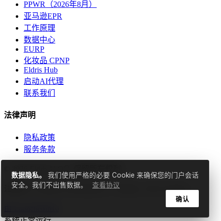
PPWR（2026年8月）
亚马逊EPR
工作原理
数据中心
EURP
化妆品 CPNP
Eldris Hub
启动AI代理
联系我们
法律声明
隐私政策
服务条款
© 2026 EldrisAi OÜ. 保留所有权利。
数据隐私。
我们使用严格的必要 Cookie 来确保您的门户会话
安全。我们不出售数据。
查看协议
注册号: 17298529 | Ruunaoja tn 3, Tallinn, 11415, Estonia
确认
由
LaunchedIn10
系统正常运行