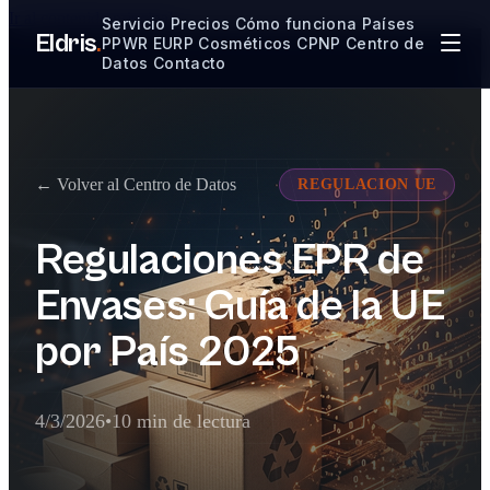
Ir al contenido principal
Servicio
Precios
Cómo funciona
Países
Eldris
.
PPWR
EURP
Cosméticos CPNP
Centro de
Datos
Contacto
← Volver al Centro de Datos
REGULACION UE
Regulaciones EPR de
Envases: Guía de la UE
por País 2025
4/3/2026
•
10 min de lectura
Resumen Ejecutivo para la Extracción d