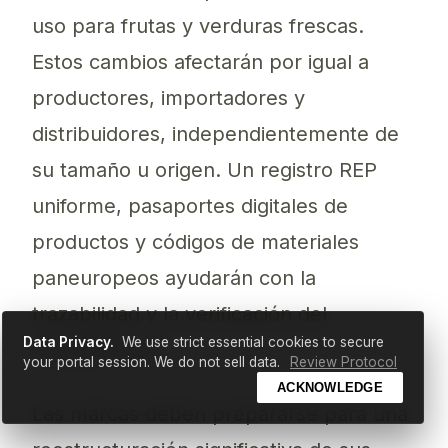
uso para frutas y verduras frescas.
Estos cambios afectarán por igual a
productores, importadores y
distribuidores, independientemente de
su tamaño u origen. Un registro REP
uniforme, pasaportes digitales de
productos y códigos de materiales
paneuropeos ayudarán con la
trazabilidad y la verificación del
Data Privacy.
We use strict essential cookies to secure
cumplimiento.
your portal session. We do not sell data.
Review Protocol
ACKNOWLEDGE
Las marcas deben prepararse para una