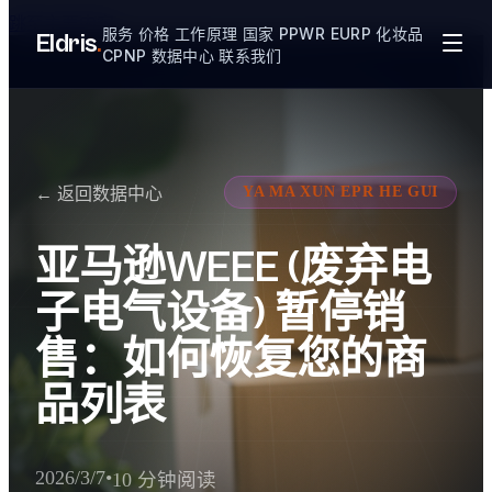
跳至主要内容
服务
价格
工作原理
国家
PPWR
EURP
化妆品
Eldris
.
CPNP
数据中心
联系我们
YA MA XUN EPR HE GUI
← 返回数据中心
亚马逊WEEE (废弃电
子电气设备) 暂停销
售：如何恢复您的商
品列表
2026/3/7
•
10 分钟阅读