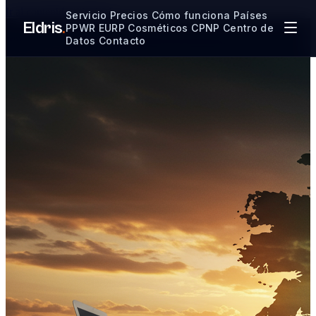
Ir al contenido principal
Servicio
Precios
Cómo funciona
Países
Eldris
.
PPWR
EURP
Cosméticos CPNP
Centro de
Datos
Contacto