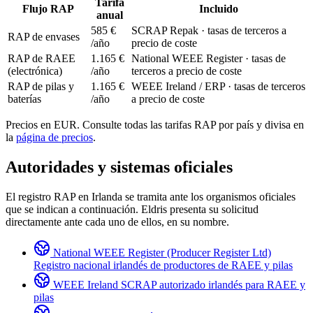
Tarifa
Flujo RAP
Incluido
anual
585 €
SCRAP Repak · tasas de terceros a
RAP de envases
/año
precio de coste
RAP de RAEE
1.165 €
National WEEE Register · tasas de
(electrónica)
/año
terceros a precio de coste
RAP de pilas y
1.165 €
WEEE Ireland / ERP · tasas de terceros
baterías
/año
a precio de coste
Precios en EUR. Consulte todas las tarifas RAP por país y divisa en
la
página de precios
.
Autoridades y sistemas oficiales
El registro RAP en Irlanda se tramita ante los organismos oficiales
que se indican a continuación. Eldris presenta su solicitud
directamente ante cada uno de ellos, en su nombre.
National WEEE Register (Producer Register Ltd)
Registro nacional irlandés de productores de RAEE y pilas
WEEE Ireland
SCRAP autorizado irlandés para RAEE y
pilas