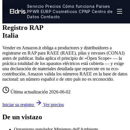
Ir al contenido principal
Servicio
Precios
Cómo funciona
Países
Eldris
.
PPWR
EURP
Cosméticos CPNP
Centro de
🇮🇹
Guía de cumplimiento Italia
Datos
Contacto
Registro RAP
Italia
Vender en Amazon.it obliga a productores y distribuidores a
registrarse en RAP para RAEE (RAEE), pilas y envases (CONAI)
antes de publicar. Italia aplica el principio de «Open Scope» — la
práctica totalidad de los aparatos eléctricos está cubierta — y exige
una declaración de materiales detallada que repercute en su eco-
contribución. Amazon valida los números RAEE en la base de datos
nacional: un número español o de otro país no es reconocido.
Última actualización
2026-06-02
Iniciar su registro
Ver precios
De un vistazo
Organismo regulador
Ministero dell'Ambiente