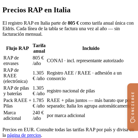
Precios RAP en Italia
El registro RAP en Italia parte de
805 €
como tarifa anual única con
Eldris. Cada línea de la tabla se factura una vez al año — sin
facturación mensual.
Tarifa
Flujo RAP
Incluido
anual
RAP de
805 €
CONAI · incl. representante autorizado
envases
/año
RAP de
1.305
Registro AEE / RAEE · adhesión a un
RAEE
€
/año
consorcio
(electrónica)
RAP de pilas
1.305
registro nacional de pilas
CONCIERGE
y baterías
€
/año
Pack RAEE +
1.785
RAEE + pilas juntos — más barato que por
Pilas
€
/año
separado; Italia los agrupa automáticamente
Marca
240 €
por marca adicional
adicional
/año
Precios en EUR. Consulte todas las tarifas RAP por país y divisa en
la
página de precios
.