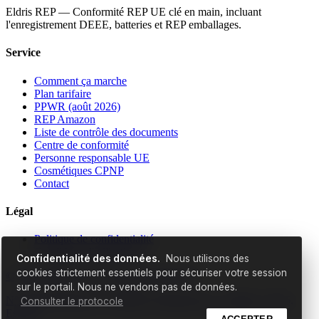
Eldris REP — Conformité REP UE clé en main, incluant
l'enregistrement DEEE, batteries et REP emballages.
Service
Comment ça marche
Plan tarifaire
PPWR (août 2026)
REP Amazon
Liste de contrôle des documents
Centre de conformité
Personne responsable UE
Cosmétiques CPNP
Contact
Légal
Politique de confidentialité
Conditions d'utilisation
>
Confidentialité des données.
Nous utilisons des
cookies strictement essentiels pour sécuriser votre session
© 2026 EldrisAi OÜ. Tous droits réservés.
sur le portail. Nous ne vendons pas de données.
N° d'enregistrement : 17298529 | Ruunaoja tn 3, Tallinn, 11415,
Consulter le protocole
Estonie