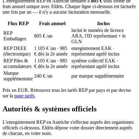
L'enregistrement REP en Autriche démarre à
805 €
sous forme de
frais annuel unique avec Eldris. Chaque ligne ci-dessous est facturée
une fois par an — il n'y a aucune facturation mensuelle.
Flux REP
Frais annuel
Inclus
inclut le numéro de licence
REP
805 €
/an
ARA, l'ID représentant + le
Emballages
GLN
REP DEEE
1 105 €
/an · 985
enregistrement EAK ·
(électronique)
€ dès la 2e année
représentant agréé inclus
REP Piles &
1 105 €
/an · 985
système collectif EAK ·
accumulateurs
€ dès la 2e année
représentant agréé inclus
Marque
240 €
/an
par marque supplémentaire
supplémentaire
Prix en EUR. Retrouvez tous les tarifs REP par pays et par devise
sur la
page tarifs
.
Autorités & systèmes officiels
L'enregistrement REP en Autriche s'effectue auprès des organismes
officiels ci-dessous. Eldris dépose votre dossier directement auprès
de chacun, en votre nom.