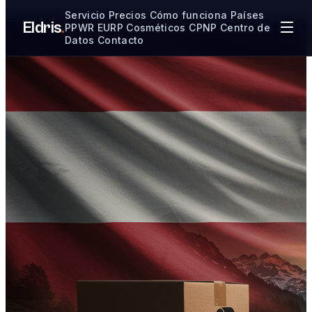
Ir al contenido principal
Servicio
Precios
Cómo funciona
Países
Eldris
.
PPWR
EURP
Cosméticos CPNP
Centro de
Datos
Contacto