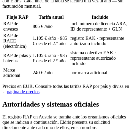
con Eldris. Cada línea de la tabla se factura una vez al año — sin
facturación mensual.
Flujo RAP
Tarifa anual
Incluido
RAP de
incl. número de licencia ARA,
805 €
/año
envases
ID de representante + GLN
RAP de
1.105 €
/año · 985
registro EAK · representante
RAEE
€ desde el 2.º año
autorizado incluido
(electrónica)
sistema colectivo EAK ·
RAP de pilas y
1.105 €
/año · 985
representante autorizado
baterías
€ desde el 2.º año
incluido
Marca
240 €
/año
por marca adicional
adicional
Precios en EUR. Consulte todas las tarifas RAP por país y divisa en
la
página de precios
.
Autoridades y sistemas oficiales
El registro RAP en Austria se tramita ante los organismos oficiales
que se indican a continuación. Eldris presenta su solicitud
directamente ante cada uno de ellos, en su nombre.