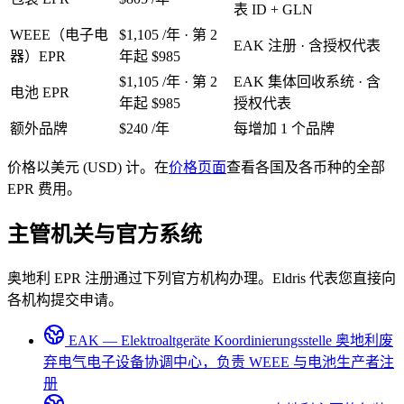
表 ID + GLN
WEEE（电子电
$1,105
/年 · 第 2
EAK 注册 · 含授权代表
器）EPR
年起 $985
$1,105
/年 · 第 2
EAK 集体回收系统 · 含
电池 EPR
年起 $985
授权代表
额外品牌
$240
/年
每增加 1 个品牌
价格以美元 (USD) 计。在
价格页面
查看各国及各币种的全部
EPR 费用。
主管机关与官方系统
奥地利 EPR 注册通过下列官方机构办理。Eldris 代表您直接向
各机构提交申请。
EAK — Elektroaltgeräte Koordinierungsstelle
奥地利废
弃电气电子设备协调中心，负责 WEEE 与电池生产者注
册