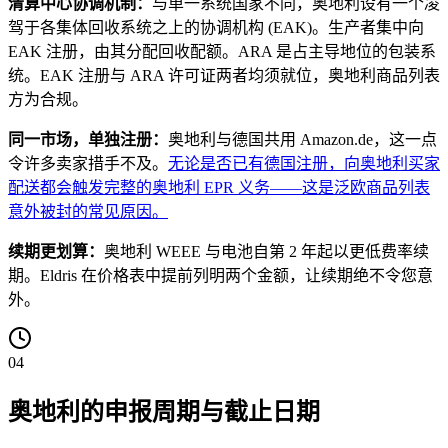
清算中心协调机制：
与单一系统国家不同，奥地利设有一个凌
驾于各集体回收系统之上的协调机构 (EAK)。生产者集中向
EAK 注册，由其分配回收配额。ARA 是占主导地位的包装系
统。EAK 注册与 ARA 许可证两者均须就位，奥地利商品列表
方为合规。
同一市场，单独注册：
奥地利与德国共用 Amazon.de，这一点
令许多卖家措手不及。
无论是否已有德国注册，向奥地利买家
配送都会触发完整的奥地利 EPR 义务——这是泛欧商品列表
意外被封的常见原因。
续期更划算：
奥地利 WEEE 与电池自第 2 年起以更低费率续
期。Eldris 在价格表中提前列明两个金额，让续期绝不令您意
外。
04
奥地利的申报周期与截止日期