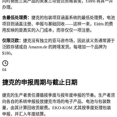
同时销售三类产品的卖家三项会员资格皆需，Eldris 将其一并
办理。
含最低处理费：
捷克的包装项目涵盖系统的最低处理费，电池
项目则涵盖注册、申报与基础回收——这样一来，Eldris 的费
用反映的是真实的入门成本，而非仅仅一项注册。
仅限泛欧：
捷克没有独立的亚马逊市场，因此该义务通常源于
泛欧存储或自 Amazon.de 的跨境发货。每增加一个品牌为
$180。
04
捷克的申报周期与截止日期
捷克的生产者责任遵循按季度与按年度申报的节奏。生产者须
向各自的系统申报投放捷克市场的电子产品、电池与包装数
量，由其计算回收贡献费。EKO-KOM 尤其按季度处理包装
申报，并汇入年度结算。