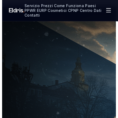
Vai al contenuto principale
Servizio
Prezzi
Come Funziona
Paesi
Eldris
.
PPWR
EURP
Cosmetici CPNP
Centro Dati
Contatti