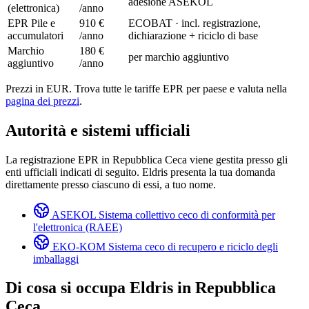
adesione ASEKOL
(elettronica)
/anno
EPR Pile e
910 €
ECOBAT · incl. registrazione,
accumulatori
/anno
dichiarazione + riciclo di base
Marchio
180 €
per marchio aggiuntivo
aggiuntivo
/anno
Prezzi in EUR. Trova tutte le tariffe EPR per paese e valuta nella
pagina dei prezzi
.
Autorità e sistemi ufficiali
La registrazione EPR in Repubblica Ceca viene gestita presso gli
enti ufficiali indicati di seguito. Eldris presenta la tua domanda
direttamente presso ciascuno di essi, a tuo nome.
ASEKOL
Sistema collettivo ceco di conformità per
l'elettronica (RAEE)
EKO-KOM
Sistema ceco di recupero e riciclo degli
imballaggi
Di cosa si occupa Eldris in
Repubblica
Ceca