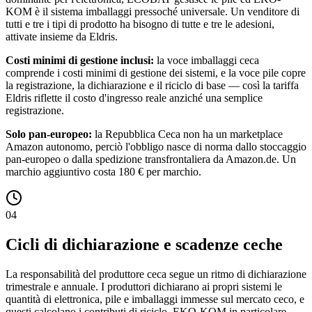
KOM è il sistema imballaggi pressoché universale. Un venditore di
tutti e tre i tipi di prodotto ha bisogno di tutte e tre le adesioni,
attivate insieme da Eldris.
Costi minimi di gestione inclusi:
la voce imballaggi ceca
comprende i costi minimi di gestione dei sistemi, e la voce pile copre
la registrazione, la dichiarazione e il riciclo di base — così la tariffa
Eldris riflette il costo d'ingresso reale anziché una semplice
registrazione.
Solo pan-europeo:
la Repubblica Ceca non ha un marketplace
Amazon autonomo, perciò l'obbligo nasce di norma dallo stoccaggio
pan-europeo o dalla spedizione transfrontaliera da Amazon.de. Un
marchio aggiuntivo costa 180 € per marchio.
04
Cicli di dichiarazione e scadenze ceche
La responsabilità del produttore ceca segue un ritmo di dichiarazione
trimestrale e annuale. I produttori dichiarano ai propri sistemi le
quantità di elettronica, pile e imballaggi immesse sul mercato ceco, e
questi calcolano i contributi di riciclo. EKO-KOM in particolare