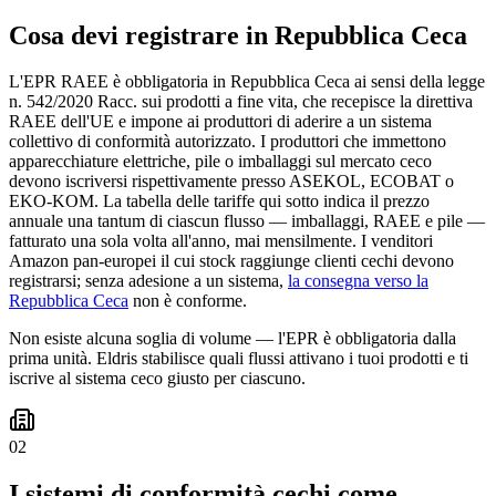
Cosa devi registrare in Repubblica Ceca
L'EPR RAEE è obbligatoria in Repubblica Ceca ai sensi della legge
n. 542/2020 Racc. sui prodotti a fine vita, che recepisce la direttiva
RAEE dell'UE e impone ai produttori di aderire a un sistema
collettivo di conformità autorizzato. I produttori che immettono
apparecchiature elettriche, pile o imballaggi sul mercato ceco
devono iscriversi rispettivamente presso ASEKOL, ECOBAT o
EKO-KOM. La tabella delle tariffe qui sotto indica il prezzo
annuale una tantum di ciascun flusso — imballaggi, RAEE e pile —
fatturato una sola volta all'anno, mai mensilmente. I venditori
Amazon pan-europei il cui stock raggiunge clienti cechi devono
registrarsi; senza adesione a un sistema,
la consegna verso la
Repubblica Ceca
non è conforme.
Non esiste alcuna soglia di volume — l'EPR è obbligatoria dalla
prima unità. Eldris stabilisce quali flussi attivano i tuoi prodotti e ti
iscrive al sistema ceco giusto per ciascuno.
02
I sistemi di conformità cechi come