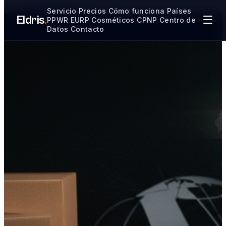
Ir al contenido principal
Servicio
Precios
Cómo funciona
Países
Eldris
.
PPWR
EURP
Cosméticos CPNP
Centro de
Datos
Contacto