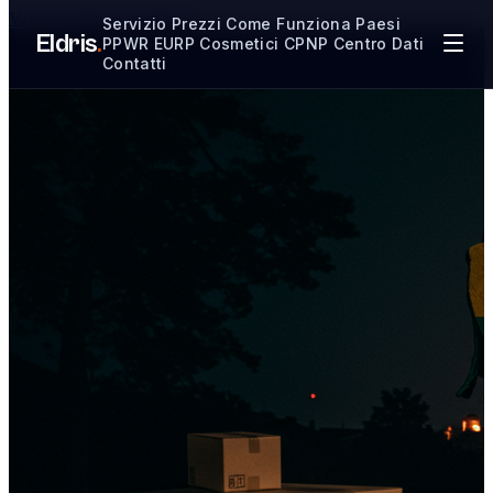
Vai al contenuto principale
Servizio
Prezzi
Come Funziona
Paesi
Eldris
.
PPWR
EURP
Cosmetici CPNP
Centro Dati
Contatti