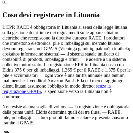
01
Cosa devi registrare in Lituania
L'EPR RAEE è obbligatoria in Lituania ai sensi della legge lituana
sulla gestione dei rifiuti e dei regolamenti sulle apparecchiature
elettriche che recepiscono la direttiva europea RAEE. I produttori
che immettono elettronica, pile o imballaggi sul mercato lituano
devono registrarsi nel GPAIS (Vieninga gaminių, pakuočių ir atliekų
apskaitos informacinė sistema) — il sistema statale unificato di
contabilità di prodotti, imballaggi e rifiuti — e aderire a un sistema
collettivo autorizzato. La registrazione EPR in Lituania costa con
Eldris 375 € per gli imballaggi, 1.365 € per il RAEE e 1.375 € per le
pile e accumulatori — ogni voce è una tariffa annuale una tantum,
mai mensile. I venditori Amazon Pan-UE la cui merce raggiunge
clienti lituani assumono l'obbligo in modo diretto;
senza la
registrazione GPAIS
, la spedizione verso la Lituania non è
conforme.
Non esiste alcuna soglia di volume — la registrazione è obbligatoria
dalla prima unità. Eldris determina quali dei tre flussi — RAEE,
pile, imballaggi — i tuoi prodotti fanno scattare e presenta ciascuno
tramite il GPAIS.