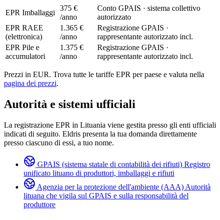
375 €
Conto GPAIS · sistema collettivo
EPR Imballaggi
/anno
autorizzato
EPR RAEE
1.365 €
Registrazione GPAIS ·
(elettronica)
/anno
rappresentante autorizzato incl.
EPR Pile e
1.375 €
Registrazione GPAIS ·
accumulatori
/anno
rappresentante autorizzato incl.
Prezzi in EUR. Trova tutte le tariffe EPR per paese e valuta nella
pagina dei prezzi
.
Autorità e sistemi ufficiali
La registrazione EPR in Lituania viene gestita presso gli enti ufficiali
indicati di seguito. Eldris presenta la tua domanda direttamente
presso ciascuno di essi, a tuo nome.
GPAIS (sistema statale di contabilità dei rifiuti)
Registro
unificato lituano di produttori, imballaggi e rifiuti
Agenzia per la protezione dell'ambiente (AAA)
Autorità
lituana che vigila sul GPAIS e sulla responsabilità del
produttore