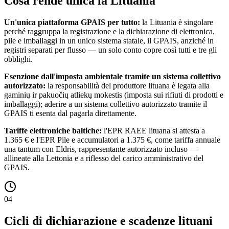
Cosa rende unica la Lituania
Un'unica piattaforma GPAIS per tutto:
la Lituania è singolare
perché raggruppa la registrazione e la dichiarazione di elettronica,
pile e imballaggi in un unico sistema statale, il GPAIS, anziché in
registri separati per flusso — un solo conto copre così tutti e tre gli
obblighi.
Esenzione dall'imposta ambientale tramite un sistema collettivo
autorizzato:
la responsabilità del produttore lituana è legata alla
gaminių ir pakuočių atliekų mokestis (imposta sui rifiuti di prodotti e
imballaggi); aderire a un sistema collettivo autorizzato tramite il
GPAIS ti esenta dal pagarla direttamente.
Tariffe elettroniche baltiche:
l'EPR RAEE lituana si attesta a
1.365 € e l'EPR Pile e accumulatori a 1.375 €, come tariffa annuale
una tantum con Eldris, rappresentante autorizzato incluso —
allineate alla Lettonia e a riflesso del carico amministrativo del
GPAIS.
04
Cicli di dichiarazione e scadenze lituani