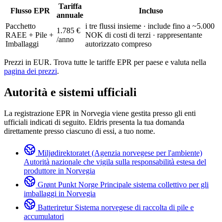
Tariffa
Flusso EPR
Incluso
annuale
Pacchetto
i tre flussi insieme · include fino a ~5.000
1.785 €
RAEE + Pile +
NOK di costi di terzi · rappresentante
/anno
Imballaggi
autorizzato compreso
Prezzi in EUR. Trova tutte le tariffe EPR per paese e valuta nella
pagina dei prezzi
.
Autorità e sistemi ufficiali
La registrazione EPR in Norvegia viene gestita presso gli enti
ufficiali indicati di seguito. Eldris presenta la tua domanda
direttamente presso ciascuno di essi, a tuo nome.
Miljødirektoratet (Agenzia norvegese per l'ambiente)
Autorità nazionale che vigila sulla responsabilità estesa del
produttore in Norvegia
Grønt Punkt Norge
Principale sistema collettivo per gli
imballaggi in Norvegia
Batteriretur
Sistema norvegese di raccolta di pile e
accumulatori