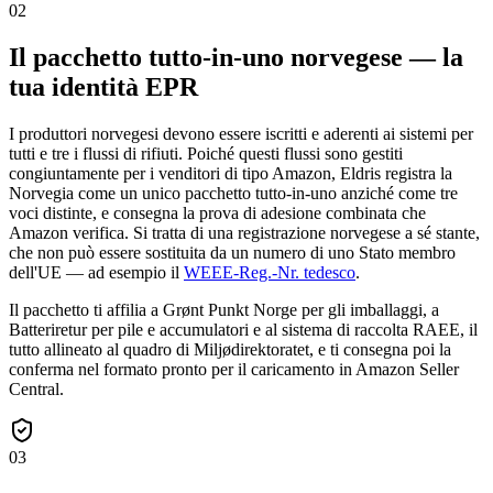
02
Il pacchetto tutto-in-uno norvegese — la
tua identità EPR
I produttori norvegesi devono essere iscritti e aderenti ai sistemi per
tutti e tre i flussi di rifiuti. Poiché questi flussi sono gestiti
congiuntamente per i venditori di tipo Amazon, Eldris registra la
Norvegia come un unico pacchetto tutto-in-uno anziché come tre
voci distinte, e consegna la prova di adesione combinata che
Amazon verifica. Si tratta di una registrazione norvegese a sé stante,
che non può essere sostituita da un numero di uno Stato membro
dell'UE — ad esempio il
WEEE-Reg.-Nr. tedesco
.
Il pacchetto ti affilia a Grønt Punkt Norge per gli imballaggi, a
Batteriretur per pile e accumulatori e al sistema di raccolta RAEE, il
tutto allineato al quadro di Miljødirektoratet, e ti consegna poi la
conferma nel formato pronto per il caricamento in Amazon Seller
Central.
03