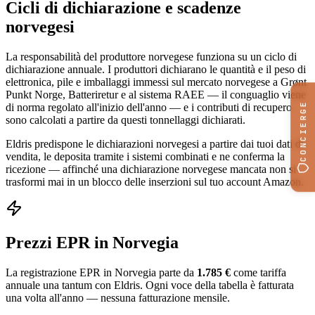
Cicli di dichiarazione e scadenze
norvegesi
La responsabilità del produttore norvegese funziona su un ciclo di
dichiarazione annuale. I produttori dichiarano le quantità e il peso di
elettronica, pile e imballaggi immessi sul mercato norvegese a Grønt
Punkt Norge, Batteriretur e al sistema RAEE — il conguaglio viene
CONCIERGE
di norma regolato all'inizio dell'anno — e i contributi di recupero
sono calcolati a partire da questi tonnellaggi dichiarati.
Eldris predispone le dichiarazioni norvegesi a partire dai tuoi dati di
vendita, le deposita tramite i sistemi combinati e ne conferma la
ricezione — affinché una dichiarazione norvegese mancata non si
trasformi mai in un blocco delle inserzioni sul tuo account Amazon.
Prezzi EPR in Norvegia
La registrazione EPR in Norvegia parte da
1.785 €
come tariffa
annuale una tantum con Eldris. Ogni voce della tabella è fatturata
una volta all'anno — nessuna fatturazione mensile.