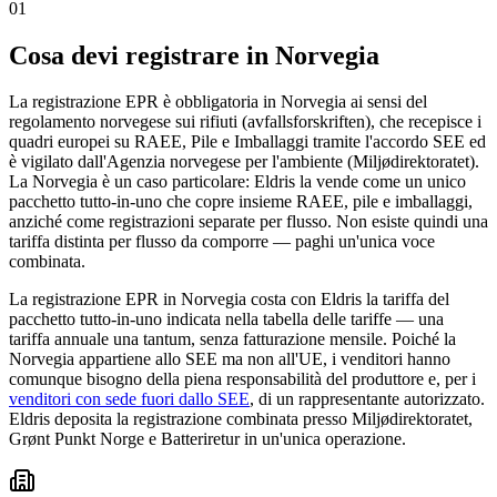
01
Cosa devi registrare in Norvegia
La registrazione EPR è obbligatoria in Norvegia ai sensi del
regolamento norvegese sui rifiuti (avfallsforskriften), che recepisce i
quadri europei su RAEE, Pile e Imballaggi tramite l'accordo SEE ed
è vigilato dall'Agenzia norvegese per l'ambiente (Miljødirektoratet).
La Norvegia è un caso particolare: Eldris la vende come un unico
pacchetto tutto-in-uno che copre insieme RAEE, pile e imballaggi,
anziché come registrazioni separate per flusso. Non esiste quindi una
tariffa distinta per flusso da comporre — paghi un'unica voce
combinata.
La registrazione EPR in Norvegia costa con Eldris la tariffa del
pacchetto tutto-in-uno indicata nella tabella delle tariffe — una
tariffa annuale una tantum, senza fatturazione mensile. Poiché la
Norvegia appartiene allo SEE ma non all'UE, i venditori hanno
comunque bisogno della piena responsabilità del produttore e, per i
venditori con sede fuori dallo SEE
, di un rappresentante autorizzato.
Eldris deposita la registrazione combinata presso Miljødirektoratet,
Grønt Punkt Norge e Batteriretur in un'unica operazione.