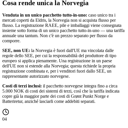
Cosa rende unica la Norvegia
Venduta in un unico pacchetto tutto-in-uno:
caso unico tra i
mercati coperti da Eldris, la Norvegia non si acquista flusso per
flusso. La registrazione RAEE, pile e imballaggi viene consegnata
insieme sotto forma di un unico pacchetto tutto-in-uno — una tariffa
annuale una tantum. Non c'è un prezzo separato per flusso da
comporre.
SEE, non UE:
la Norvegia è fuori dall'UE ma vincolata dalle
regole dello SEE, per cui la responsabilità del produttore di tipo
europeo si applica pienamente. Una registrazione in un paese
dell'UE non si estende alla Norvegia; questa richiede la propria
registrazione combinata e, per i venditori fuori dallo SEE, un
rappresentante autorizzato norvegese.
Costi di terzi inclusi:
il pacchetto norvegese integra fino a circa
5.000 NOK di costi dei sistemi di terzi, così che la tariffa indicata
copre già la maggior parte dei costi di Grønt Punkt Norge e
Batteriretur, anziché lasciarli come addebiti separati.
04