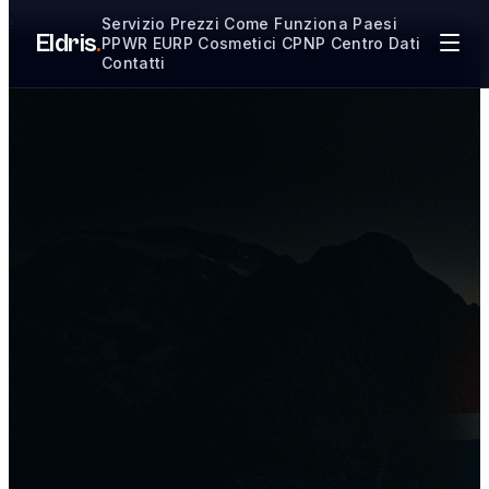
Vai al contenuto principale
Servizio
Prezzi
Come Funziona
Paesi
Eldris
.
PPWR
EURP
Cosmetici CPNP
Centro Dati
Contatti