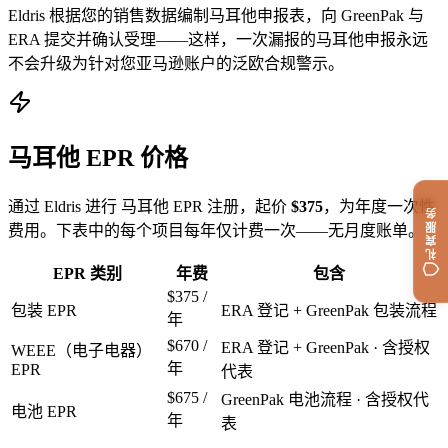
Eldris 根据您的销售数据编制马耳他申报表，向 GreenPak 与
ERA 提交并确认受理——这样，一次漏报的马耳他申报永远
不会升级为针对您亚马逊账户的泛欧合规警示。
马耳他 EPR 价格
通过 Eldris 进行 马耳他 EPR 注册，起价
$375
，为年度一次性
礼宾服务
费用。下表中的每个项目每年仅计费一次——无月度账单。
EPR 类别
年费
包含
$375
/
包装 EPR
ERA 登记 + GreenPak 包装流程
年
$670
/
ERA 登记 + GreenPak · 含授权
WEEE（电子电器）
年
EPR
代表
$675
/
GreenPak 电池流程 · 含授权代
电池 EPR
年
表