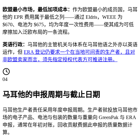
欧盟最小市场，最低加项成本：
作为欧盟最小的成员国，马耳
他的 EPR 费用属于最低之列——通过 Eldris，WEEE 为
$670、电池为 $675，均为年度一次性费用——使其成为可低
摩擦加入泛欧布局的一条流程。
英语行政：
马耳他的主管机关与体系在马耳他语之外亦以英语
运作，但
ERA 登记仍要求一个在当地可问责的生产者，且对
非欧盟卖家而言，须先指定授权代表方可推进注册。
04
马耳他的申报周期与截止日期
马耳他生产者责任采用年度申报周期。生产者就投放马耳他市
场的电子产品、电池与包装的数量与重量向 GreenPak 与 ERA
申报，通常在年初对账，回收贡献费据此申报的质量数据计
算。