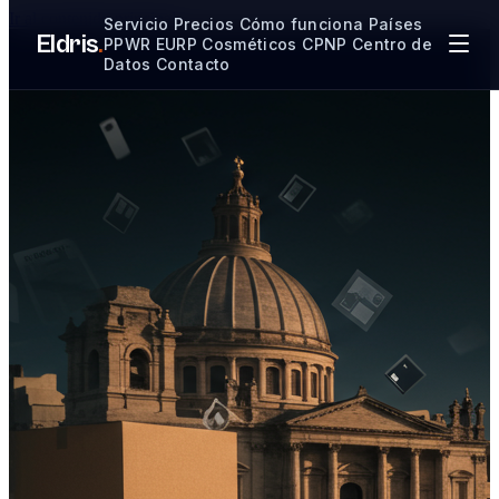
Ir al contenido principal
Servicio
Precios
Cómo funciona
Países
Eldris
.
PPWR
EURP
Cosméticos CPNP
Centro de
Datos
Contacto