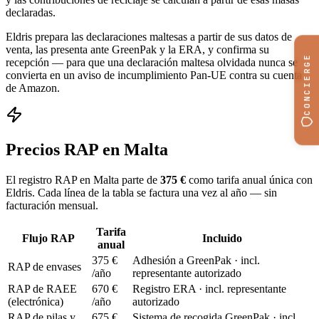
declaradas.
Eldris prepara las declaraciones maltesas a partir de sus datos de
venta, las presenta ante GreenPak y la ERA, y confirma su
CONCIERGE
recepción — para que una declaración maltesa olvidada nunca se
convierta en un aviso de incumplimiento Pan-UE contra su cuenta
de Amazon.
Precios RAP en Malta
El registro RAP en Malta parte de
375 €
como tarifa anual única con
Eldris. Cada línea de la tabla se factura una vez al año — sin
facturación mensual.
Tarifa
Flujo RAP
Incluido
anual
375 €
Adhesión a GreenPak · incl.
RAP de envases
/año
representante autorizado
RAP de RAEE
670 €
Registro ERA · incl. representante
(electrónica)
/año
autorizado
RAP de pilas y
675 €
Sistema de recogida GreenPak · incl.