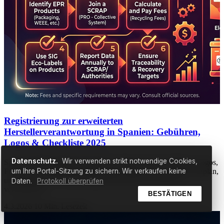
Registrierung zur erweiterten
Herstellerverantwortung in Spanien: Gebühren,
Logos & Checkliste 2025
Datenschutz.
Wir verwenden strikt notwendige Cookies,
Spanien EPR Registrierung 2025: Entdecken Sie Gebühren, Logos,
Fristen und vermeiden Sie Bußgelder. Nutzen Sie unseren Fahrplan,
um Ihre Portal-Sitzung zu sichern. Wir verkaufen keine
um die spanische Verpackungskonformität noch heute zu
Daten.
Protokoll überprüfen
vereinfachen.
BESTÄTIGEN
4.3.2026
10 Min. Lesezeit