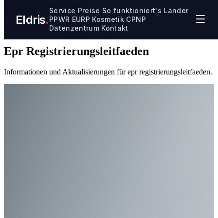
Zum Hauptinhalt springen
Service
Preise
So funktioniert's
Länder
Eldris
.
```
PPWR
EURP
Kosmetik CPNP
Datenzentrum
Kontakt
Zurück zum Compliance-Zentrum
Epr Registrierungsleitfaeden
Informationen und Aktualisierungen für epr registrierungsleitfaeden.