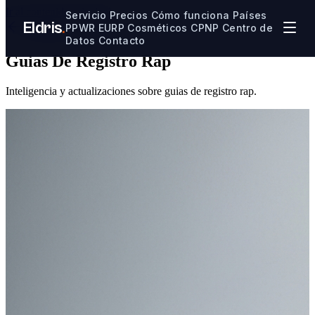
Ir al contenido principal
Servicio
Precios
Cómo funciona
Países
Eldris
.
PPWR
EURP
Cosméticos CPNP
Centro de
Volver al Centro de Datos
Datos
Contacto
Guias De Registro Rap
Inteligencia y actualizaciones sobre guias de registro rap.