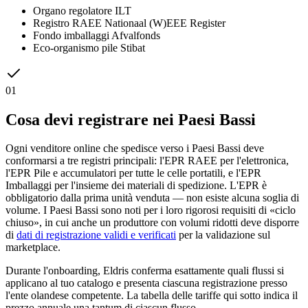
Organo regolatore
ILT
Registro RAEE
Nationaal (W)EEE Register
Fondo imballaggi
Afvalfonds
Eco-organismo pile
Stibat
01
Cosa devi registrare nei Paesi Bassi
Ogni venditore online che spedisce verso i Paesi Bassi deve
conformarsi a tre registri principali: l'EPR RAEE per l'elettronica,
l'EPR Pile e accumulatori per tutte le celle portatili, e l'EPR
Imballaggi per l'insieme dei materiali di spedizione. L'EPR è
obbligatorio dalla prima unità venduta — non esiste alcuna soglia di
volume. I Paesi Bassi sono noti per i loro rigorosi requisiti di «ciclo
chiuso», in cui anche un produttore con volumi ridotti deve disporre
di
dati di registrazione validi e verificati
per la validazione sul
marketplace.
Durante l'onboarding, Eldris conferma esattamente quali flussi si
applicano al tuo catalogo e presenta ciascuna registrazione presso
l'ente olandese competente. La tabella delle tariffe qui sotto indica il
prezzo annuale una tantum di ciascun flusso.