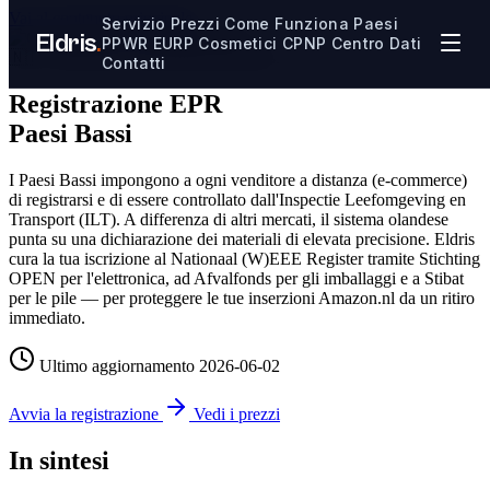
Vai al contenuto principale
Servizio
Prezzi
Come Funziona
Paesi
Eldris
.
PPWR
EURP
Cosmetici CPNP
Centro Dati
🇳🇱
Guida alla conformità Paesi Bassi
Contatti
Registrazione EPR
Paesi Bassi
I Paesi Bassi impongono a ogni venditore a distanza (e-commerce)
di registrarsi e di essere controllato dall'Inspectie Leefomgeving en
Transport (ILT). A differenza di altri mercati, il sistema olandese
punta su una dichiarazione dei materiali di elevata precisione. Eldris
cura la tua iscrizione al Nationaal (W)EEE Register tramite Stichting
OPEN per l'elettronica, ad Afvalfonds per gli imballaggi e a Stibat
per le pile — per proteggere le tue inserzioni Amazon.nl da un ritiro
immediato.
Ultimo aggiornamento
2026-06-02
Avvia la registrazione
Vedi i prezzi
In sintesi