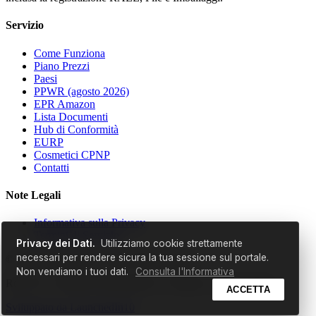
Servizio
Come Funziona
Piano Prezzi
Paesi
PPWR (agosto 2026)
EPR Amazon
Lista Documenti
Hub di Conformità
EURP
Cosmetici CPNP
Contatti
Note Legali
Informativa sulla Privacy
Termini di Servizio
Privacy dei Dati.
Utilizziamo cookie strettamente
necessari per rendere sicura la tua sessione sul portale.
© 2026 EldrisAi OÜ. Tutti i diritti riservati.
Non vendiamo i tuoi dati.
Consulta l'Informativa
Reg. No: 17298529 | Ruunaoja tn 3, Tallinn, 11415, Estonia
ACCETTA
Sviluppato da
LaunchedIn10