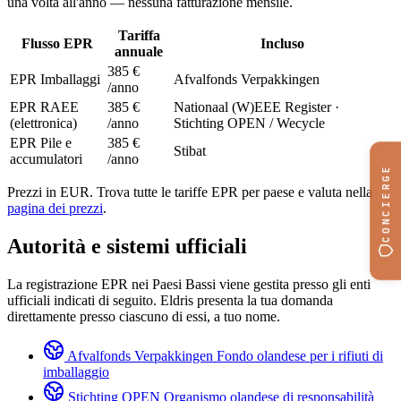
una volta all'anno — nessuna fatturazione mensile.
Tariffa
Flusso EPR
Incluso
annuale
385 €
EPR Imballaggi
Afvalfonds Verpakkingen
/anno
EPR RAEE
385 €
Nationaal (W)EEE Register ·
(elettronica)
/anno
Stichting OPEN / Wecycle
EPR Pile e
385 €
Stibat
accumulatori
/anno
CONCIERGE
Prezzi in EUR. Trova tutte le tariffe EPR per paese e valuta nella
pagina dei prezzi
.
Autorità e sistemi ufficiali
La registrazione EPR nei Paesi Bassi viene gestita presso gli enti
ufficiali indicati di seguito. Eldris presenta la tua domanda
direttamente presso ciascuno di essi, a tuo nome.
Afvalfonds Verpakkingen
Fondo olandese per i rifiuti di
imballaggio
Stichting OPEN
Organismo olandese di responsabilità