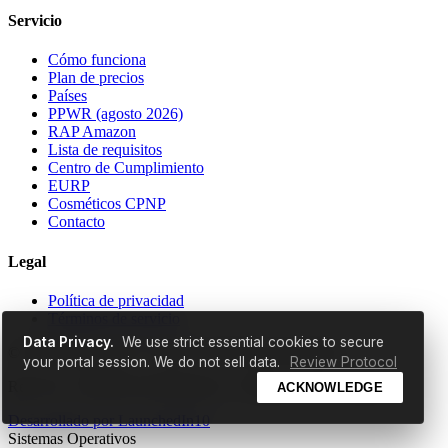
Servicio
Cómo funciona
Plan de precios
Países
PPWR (agosto 2026)
RAP Amazon
Lista de requisitos
Centro de Cumplimiento
EURP
Cosméticos CPNP
Contacto
Legal
Política de privacidad
Términos de servicio
Data Privacy.
We use strict essential cookies to secure
© 2026 EldrisAi OÜ. Todos los derechos reservados.
your portal session. We do not sell data.
Review Protocol
Reg. No: 17298529 | Ruunaoja tn 3, Tallinn, 11415, Estonia
ACKNOWLEDGE
Desarrollado por
LaunchedIn10
Sistemas Operativos