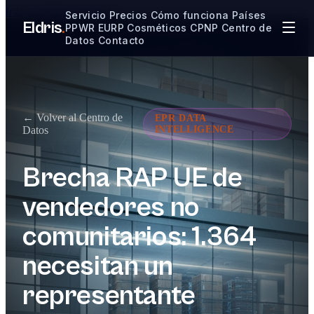
Ir al contenido principal
Servicio
Precios
Cómo funciona
Países
Eldris
.
PPWR
EURP
Cosméticos CPNP
Centro de
Datos
Contacto
← Volver al Centro de
EPR DATA
Datos
INTELLIGENCE
Brecha RAP UE de
vendedores no
comunitarios: 1.364
necesitan un
representante